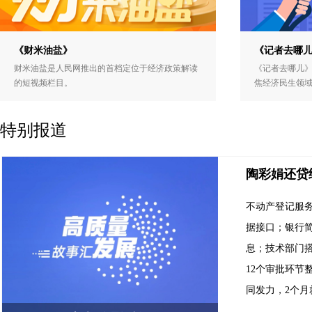
《财米油盐》
《记者去哪
财米油盐是人民网推出的首档定位于经济政策解读
《记者去哪儿
的短视频栏目。
焦经济民生领
特别报道
陶彩娟还贷
不动产登记服
据接口；银行
息；技术部门
12个审批环节
同发力，2个