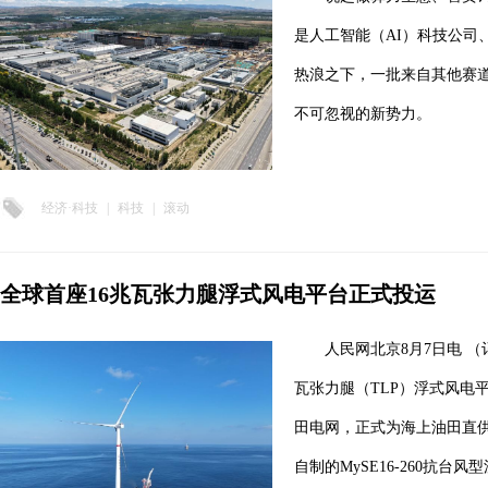
是人工智能（AI）科技公司
热浪之下，一批来自其他赛道
不可忽视的新势力。
经济·科技
|
科技
|
滚动
全球首座16兆瓦张力腿浮式风电平台正式投运
人民网北京8月7日电 
瓦张力腿（TLP）浮式风电
田电网，正式为海上油田直
自制的MySE16-260抗台