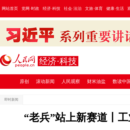
网站首页
党网·时政
经济·科技
社会·法治
文旅·体育
健康·生活
经济·科技
原创
滚动新闻
人民观察
财米油盐
数读中
即时新闻
“老兵”站上新赛道丨工